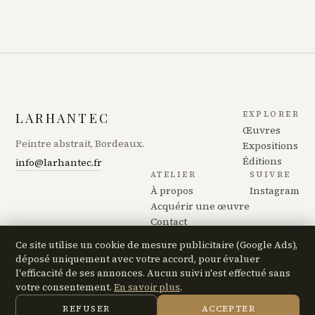
EXPLORER
LARHANTEC
Œuvres
Peintre abstrait, Bordeaux.
Expositions
Éditions
info@larhantec.fr
ATELIER
SUIVRE
À propos
Instagram
Acquérir une œuvre
Contact
Ce site utilise un cookie de mesure publicitaire (Google Ads),
déposé uniquement avec votre accord, pour évaluer
l'efficacité de ses annonces. Aucun suivi n'est effectué sans
© 2026 JEAN MARC LARHANTEC · BORDEAUX
votre consentement.
En savoir plus
.
Mentions légales
·
Confidentialité
REFUSER
ACCEPTER