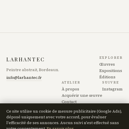
EXPLORER
LARHANTEC
Œuvres
Peintre abstrait, Bordeaux.
Expositions
Éditions
info@larhantec.fr
ATELIER
SUIVRE
À propos
Instagram
Acquérir une œuvre
Contact
Ce site utilise un cookie de mesure publicitaire (Google Ads),
déposé uniquement avec votre accord, pour évaluer
l'efficacité de ses annonces. Aucun suivi n'est effectué sans
© 2026 JEAN MARC LARHANTEC · BORDEAUX
votre consentement.
En savoir plus
.