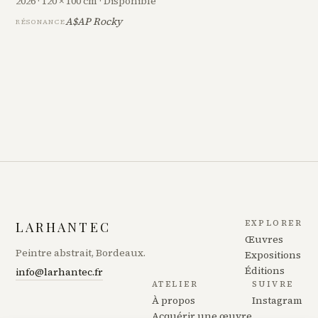
2026 · 120 × 100 cm · Disponible
A$AP Rocky
RÉSONANCE
EXPLORER
LARHANTEC
Œuvres
Peintre abstrait, Bordeaux.
Expositions
Éditions
info@larhantec.fr
ATELIER
SUIVRE
À propos
Instagram
Acquérir une œuvre