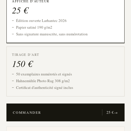
AFFICHE D'AUTEUR
25
€
Édition ouverte Larhantec 2026
Papier satiné 190 g/m2
Sans signature manuscrite, sans numérotation
TIRAGE D'ART
150
€
50 exemplaires numérotés et signés
Hahnemühle Photo Rag 308 g/m2
Certificat d'authenticité signé inclus
25
€
COMMANDER
→