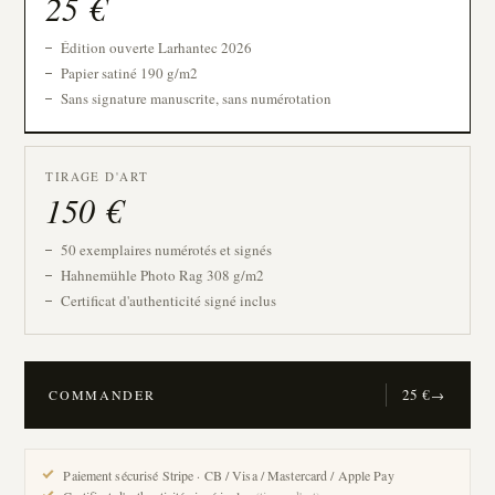
25
€
Édition ouverte Larhantec 2026
Papier satiné 190 g/m2
Sans signature manuscrite, sans numérotation
TIRAGE D'ART
150
€
50 exemplaires numérotés et signés
Hahnemühle Photo Rag 308 g/m2
Certificat d'authenticité signé inclus
25
€
COMMANDER
→
Paiement sécurisé Stripe · CB / Visa / Mastercard / Apple Pay