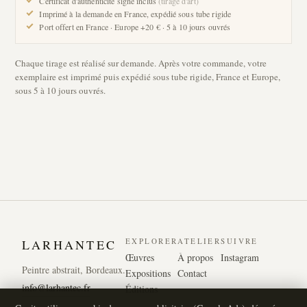
Certificat d'authenticité signé inclus
(tirage d'art)
Imprimé à la demande en France, expédié sous tube rigide
Port offert en France · Europe +20 € · 5 à 10 jours ouvrés
Chaque tirage est réalisé sur demande. Après votre commande, votre
exemplaire est imprimé puis expédié sous tube rigide, France et Europe,
sous 5 à 10 jours ouvrés.
EXPLORER
ATELIER
SUIVRE
LARHANTEC
Œuvres
À propos
Instagram
Peintre abstrait, Bordeaux.
Expositions
Contact
info@larhantec.fr
Éditions