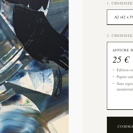
1. CHOISISS
A2 (42 x 5
2. CHOISISS
AFFICHE 
25
€
Édition o
Papier sa
Sans signa
numérotat
COMM