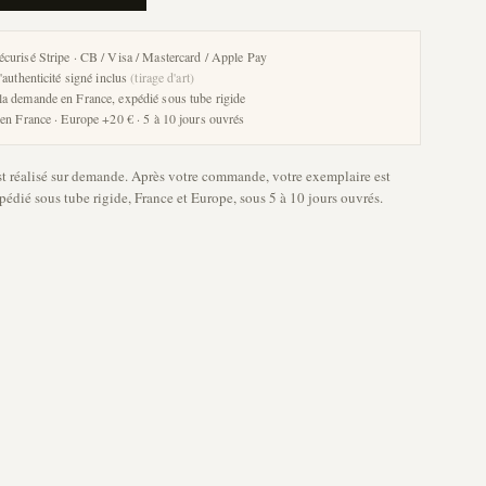
écurisé Stripe · CB / Visa / Mastercard / Apple Pay
d'authenticité signé inclus
(tirage d'art)
la demande en France, expédié sous tube rigide
 en France · Europe +20 € · 5 à 10 jours ouvrés
st réalisé sur demande. Après votre commande, votre exemplaire est
édié sous tube rigide, France et Europe, sous 5 à 10 jours ouvrés.