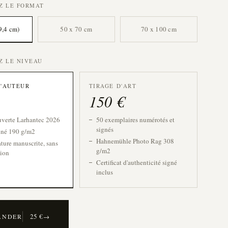
EZ LE FORMAT
9,4 cm)
50 x 70 cm
70 x 100 cm
EZ LE NIVEAU
D'AUTEUR
TIRAGE D'ART
150
€
uverte Larhantec 2026
50 exemplaires numérotés et
signés
tiné 190 g/m2
Hahnemühle Photo Rag 308
ture manuscrite, sans
g/m2
ion
Certificat d'authenticité signé
inclus
25
€
ANDER
→